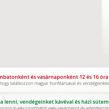
batonként és vasárnaponként 12 és 16 óra k
ogy találkozzon magyar honfitársaival és vendégeinkkel
a lenni, vendégeinket kávéval és házi süte
asszon ki egy szombatot vagy vasárnapot és jelentkezzen 