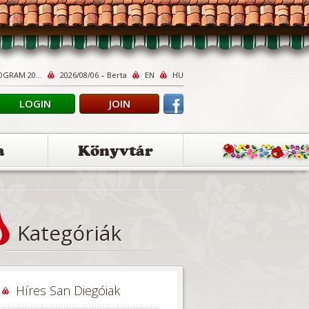
OGRAM 20...
2026/08/06 – Berta
EN
HU
LOGIN
JOIN
a
Könyvtár
Kategóriák
Híres San Diegóiak