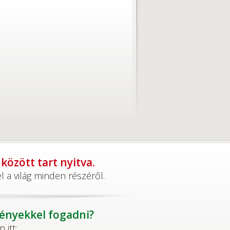
özött tart nyitva.
 a világ minden részéről.
ményekkel fogadni?
itt: