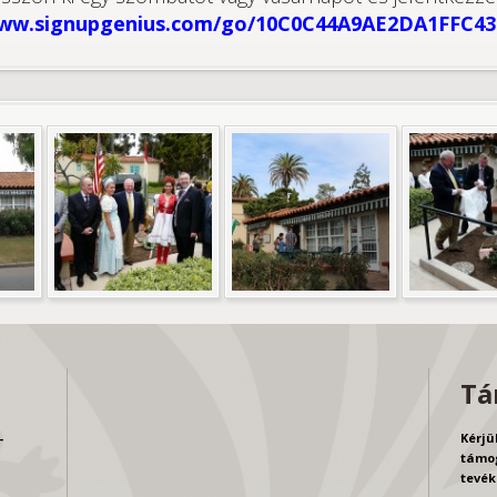
www.signupgenius.com/go/10C0C44A9AE2DA1FFC43
Tá
-
Kérjü
támog
tevék