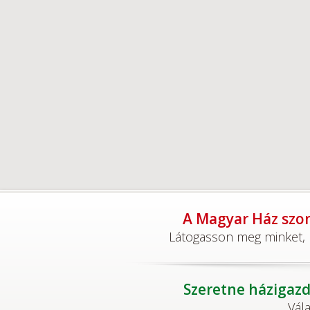
A Magyar Ház szom
Látogasson meg minket, h
Szeretne házigazd
Vál