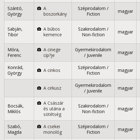
Szántó,
A
Szépirodalom /
magyar
György
boszorkány
Fiction
Sabján,
A búbos
Szakirodalom /
magyar
Tibor
kemence
Non-fiction
Móra,
A cinege
Gyermekirodalom
magyar
Ferenc
cip?je
/ Juvenile
Konrád,
Szépirodalom /
A cinkos
magyar
György
Fiction
Gyermekirodalom
A cirkusz
magyar
/ Juvenile
A Császár
Bocsák,
Szakirodalom /
és utána a
magyar
Miklós
Non-fiction
sötétség
Szabó,
A csekei
Szépirodalom /
magyar
Magda
monológ
Fiction