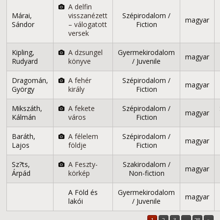
A delfin
Márai,
visszanézett
Szépirodalom /
magyar
Sándor
– válogatott
Fiction
versek
Kipling,
A dzsungel
Gyermekirodalom
magyar
Rudyard
könyve
/ Juvenile
Dragomán,
A fehér
Szépirodalom /
magyar
György
király
Fiction
Mikszáth,
A fekete
Szépirodalom /
magyar
Kálmán
város
Fiction
Baráth,
A félelem
Szépirodalom /
magyar
Lajos
földje
Fiction
Sz?ts,
A Feszty-
Szakirodalom /
magyar
Árpád
körkép
Non-fiction
A Föld és
Gyermekirodalom
magyar
lakói
/ Juvenile
1
2
3
…
28
»