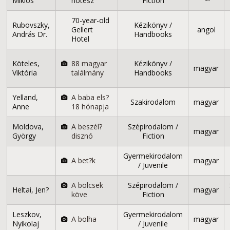
Miklós
notesz
Fiction
70-year-old
Rubovszky,
Kézikönyv /
Gellert
angol
András Dr.
Handbooks
Hotel
Köteles,
88 magyar
Kézikönyv /
magyar
Viktória
találmány
Handbooks
Yelland,
A baba els?
Szakirodalom
magyar
Anne
18 hónapja
Moldova,
A beszél?
Szépirodalom /
magyar
György
disznó
Fiction
Gyermekirodalom
A bet?k
magyar
/ Juvenile
A bölcsek
Szépirodalom /
Heltai, Jen?
magyar
köve
Fiction
Leszkov,
Gyermekirodalom
A bolha
magyar
Nyikolaj
/ Juvenile