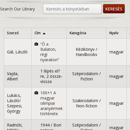
KERESÉS
Szerző
Cím
Kategória
Nyelv
“Ó a
Balaton,
Kézikönyv /
Gál, László
magyar
régi
Handbooks
nyarakon”
1 lépés el?
Vajda,
Szépirodalom /
re, 2 össze-
magyar
Albert
Fiction
vissza
100+1 A
Lukács,
magyar
László/
Szakirodalom /
olimpiai
magyar
Szepesi,
Non-fiction
aranyérmek
György
története
Radnóti,
1944 / Bori
Szépirodalom /
magyar