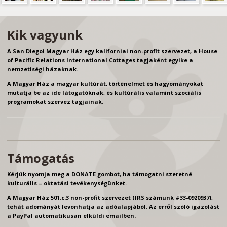
Kik vagyunk
A San Diegoi Magyar Ház egy kaliforniai non-profit szervezet, a House
of Pacific Relations International Cottages tagjaként egyike a
nemzetiségi házaknak.
A Magyar Ház a magyar kultúrát, történelmet és hagyományokat
mutatja be az ide látogatóknak, és kultúrális valamint szociális
programokat szervez tagjainak.
Támogatás
Kérjük nyomja meg a DONATE gombot, ha támogatni szeretné
kulturális – oktatási tevékenységünket.
A Magyar Ház 501.c.3 non-profit szervezet (IRS számunk #33-0920937),
tehát adományát levonhatja az adóalapjából. Az erről szóló igazolást
a PayPal automatikusan elküldi emailben.