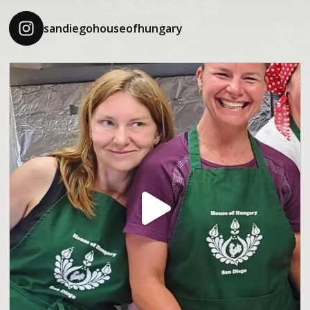
sandiegohouseofhungary