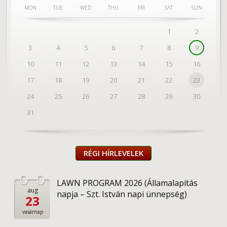
MON
TUE
WED
THU
FRI
SAT
SUN
1
2
3
4
5
6
7
8
9
10
11
12
13
14
15
16
17
18
19
20
21
22
23
LAWN
24
25
26
27
28
29
30
PROGRAM
31
2026
(Államalapí
napja
– Szt.
RÉGI HÍRLEVELEK
István
napi
ünnepség)
LAWN PROGRAM 2026 (Államalapítás
aug
napja – Szt. István napi ünnepség)
23
vasárnap