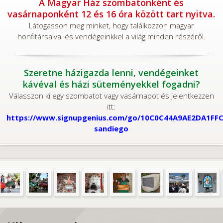
A Magyar Ház szombatonként és
vasárnaponként 12 és 16 óra között tart nyitva.
Látogasson meg minket, hogy találkozzon magyar
honfitársaival és vendégeinkkel a világ minden részéről.
Szeretne házigazda lenni, vendégeinket
kávéval és házi süteményekkel fogadni?
Válasszon ki egy szombatot vagy vasárnapot és jelentkezzen
itt:
https://www.signupgenius.com/go/10C0C44A9AE2DA1FFC
sandiego