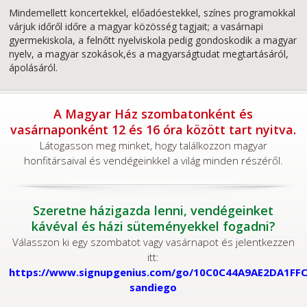
Mindemellett koncertekkel, előadóestekkel, színes programokkal
várjuk időről időre a magyar közösség tagjait; a vasárnapi
gyermekiskola, a felnőtt nyelviskola pedig gondoskodik a magyar
nyelv, a magyar szokások,és a magyarságtudat megtartásáról,
ápolásáról.
A Magyar Ház szombatonként és
vasárnaponként 12 és 16 óra között tart nyitva.
Látogasson meg minket, hogy találkozzon magyar
honfitársaival és vendégeinkkel a világ minden részéről.
Szeretne házigazda lenni, vendégeinket
kávéval és házi süteményekkel fogadni?
Válasszon ki egy szombatot vagy vasárnapot és jelentkezzen
itt:
https://www.signupgenius.com/go/10C0C44A9AE2DA1FFC
sandiego