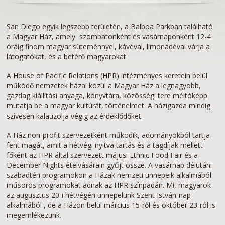
San Diego egyik legszebb területén, a Balboa Parkban található
a Magyar Ház, amely szombatonként és vasárnaponként 12-4
óráig finom magyar süteménnyel, kávéval, limonádéval várja a
látogatókat, és a betérő magyarokat.
A House of Pacific Relations (HPR) intézményes keretein belül
működő nemzetek házai közül a Magyar Ház a legnagyobb,
gazdag kiállítási anyaga, könyvtára, közösségi tere méltóképp
mutatja be a magyar kultúrát, történelmet. A házigazda mindig
szívesen kalauzolja végig az érdeklődőket.
A Ház non-profit szervezetként működik, adományokból tartja
fent magát, amit a hétvégi nyitva tartás és a tagdíjak mellett
főként az HPR által szervezett májusi Ethnic Food Fair és a
December Nights ételvásárain gyűjt össze. A vasárnap délutáni
szabadtéri programokon a Házak nemzeti ünnepeik alkalmából
műsoros programokat adnak az HPR színpadán. Mi, magyarok
az augusztus 20-i hétvégén ünnepelünk Szent István-nap
alkalmából , de a Házon belül március 15-ről és október 23-ról is
megemlékezünk.