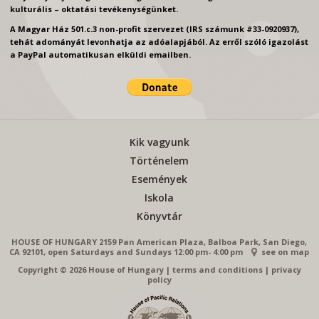
kulturális – oktatási tevékenységünket.
A Magyar Ház 501.c.3 non-profit szervezet (IRS számunk #33-0920937),
tehát adományát levonhatja az adóalapjából. Az erről szóló igazolást
a PayPal automatikusan elküldi emailben.
Kik vagyunk
Történelem
Események
Iskola
Könyvtár
HOUSE OF HUNGARY 2159 Pan American Plaza, Balboa Park, San Diego,
CA 92101, open Saturdays and Sundays 12:00 pm- 4:00 pm
see on map
Copyright © 2026 House of Hungary
|
terms and conditions
|
privacy
policy