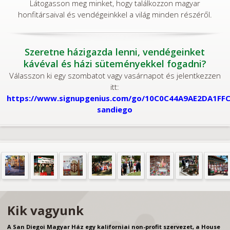
Látogasson meg minket, hogy találkozzon magyar
honfitársaival és vendégeinkkel a világ minden részéről.
Szeretne házigazda lenni, vendégeinket
kávéval és házi süteményekkel fogadni?
Válasszon ki egy szombatot vagy vasárnapot és jelentkezzen
itt:
https://www.signupgenius.com/go/10C0C44A9AE2DA1FFC
sandiego
Kik vagyunk
A San Diegoi Magyar Ház egy kaliforniai non-profit szervezet, a House