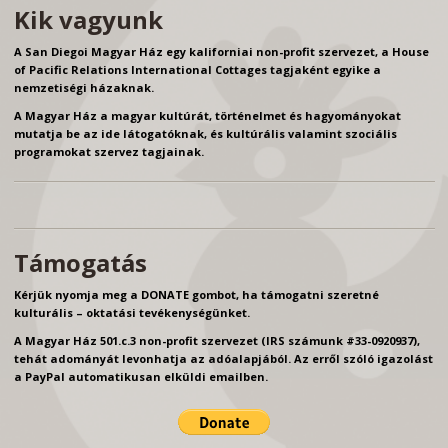
Kik vagyunk
A San Diegoi Magyar Ház egy kaliforniai non-profit szervezet, a House
of Pacific Relations International Cottages tagjaként egyike a
nemzetiségi házaknak.
A Magyar Ház a magyar kultúrát, történelmet és hagyományokat
mutatja be az ide látogatóknak, és kultúrális valamint szociális
programokat szervez tagjainak.
Támogatás
Kérjük nyomja meg a DONATE gombot, ha támogatni szeretné
kulturális – oktatási tevékenységünket.
A Magyar Ház 501.c.3 non-profit szervezet (IRS számunk #33-0920937),
tehát adományát levonhatja az adóalapjából. Az erről szóló igazolást
a PayPal automatikusan elküldi emailben.