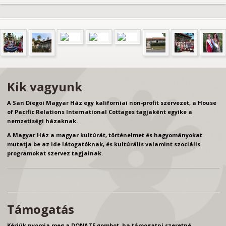
Kik vagyunk
A San Diegoi Magyar Ház egy kaliforniai non-profit szervezet, a House
of Pacific Relations International Cottages tagjaként egyike a
nemzetiségi házaknak.
A Magyar Ház a magyar kultúrát, történelmet és hagyományokat
mutatja be az ide látogatóknak, és kultúrális valamint szociális
programokat szervez tagjainak.
Támogatás
Kérjük nyomja meg a DONATE gombot, ha támogatni szeretné