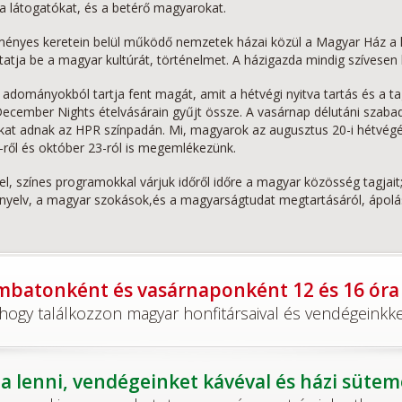
a látogatókat, és a betérő magyarokat.
zményes keretein belül működő nemzetek házai közül a Magyar Ház a l
tja be a magyar kultúrát, történelmet. A házigazda mindig szívesen k
adományokból tartja fent magát, amit a hétvégi nyitva tartás és a tag
 December Nights ételvásárain gyűjt össze. A vasárnap délutáni szab
t adnak az HPR színpadán. Mi, magyarok az augusztus 20-i hétvégé
-ről és október 23-ról is megemlékezünk.
l, színes programokkal várjuk időről időre a magyar közösség tagjait;
nyelv, a magyar szokások,és a magyarságtudat megtartásáról, ápolás
batonként és vasárnaponként 12 és 16 óra k
ogy találkozzon magyar honfitársaival és vendégeinkkel
a lenni, vendégeinket kávéval és házi süte