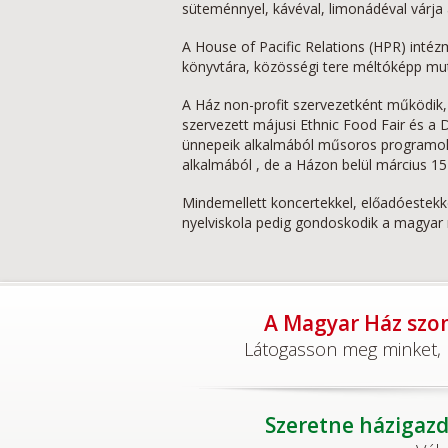
süteménnyel, kávéval, limonádéval várja 
A House of Pacific Relations (HPR) inté
könyvtára, közösségi tere méltóképp muta
A Ház non-profit szervezetként működik, 
szervezett májusi Ethnic Food Fair és a
ünnepeik alkalmából műsoros programoka
alkalmából , de a Házon belül március 15
Mindemellett koncertekkel, előadóestekke
nyelviskola pedig gondoskodik a magyar 
A Magyar Ház szom
Látogasson meg minket, h
Szeretne házigazd