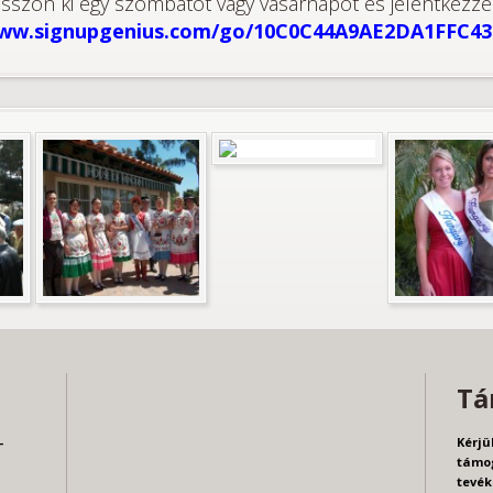
asszon ki egy szombatot vagy vasárnapot és jelentkezzen 
www.signupgenius.com/go/10C0C44A9AE2DA1FFC43
Tá
-
Kérjü
támog
tevék