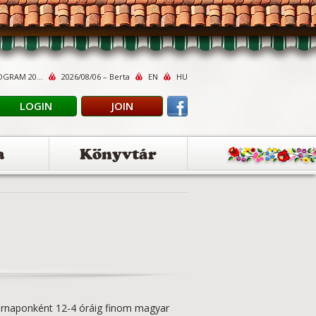
OGRAM 20...
2026/08/06 – Berta
EN
HU
LOGIN
JOIN
a
Könyvtár
árnaponként 12-4 óráig finom magyar