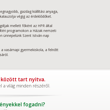
egnagyobb, gazdag kiállítási anyaga,
alauzolja végig az érdeklődőket.
díjak mellett főként az HPR által
adtéri programokon a Házak nemzeti
n ünnepelünk Szent István-nap
 a vasárnapi gyermekiskola, a felnőtt
áról.
özött tart nyitva.
 a világ minden részéről.
ményekkel fogadni?